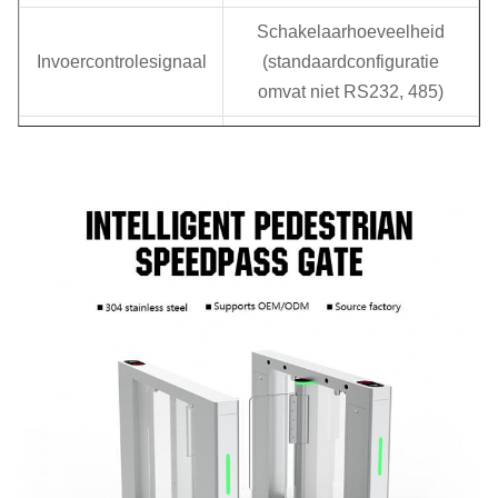
Schakelaarhoeveelheid
Invoercontrolesignaal
(standaardconfiguratie
omvat niet RS232, 485)
Loopsnelheid
30-40 personen per minuut
Infraroodstraal
6 paren
Aantal probleemloze
4 miljoen keer
tests
Gemiddelde
5 miljoen keer
levensduur
Breedte van het
600 tot 860 mm
kanaal
Materiaal van
10 mm acryl deurpaneel