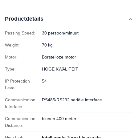
Productdetails
Passing Speed:
30 persoon/minuut
Weight:
70 kg
Motor:
Borstelloze motor
Type:
HOGE KWALITEIT
IP Protection
54
Level:
Communication
RS485/RS232 seriële interface
Interface:
Communication
binnen 400 meter
Distance:
High Light:
Intelligente Turnstile van de