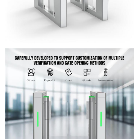
schommelarm
Grootte van het
1400*130*965 mm
product
Kanaalframe
1.0 dik 304 roestvrij staal
Gewicht van de
Ongeveer 70 kg (eenzijdige
verpakking
weg)