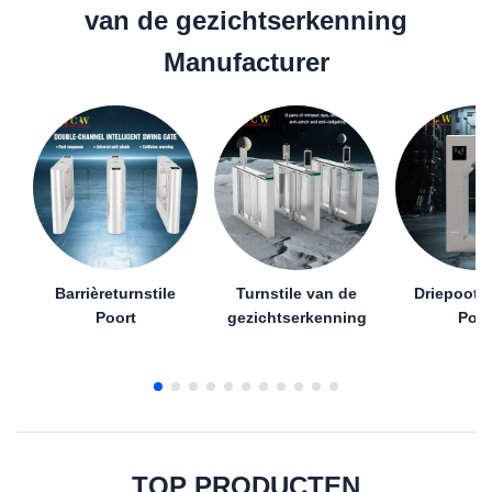
van de gezichtserkenning
Manufacturer
Barrièreturnstile
Turnstile van de
Driepoottu
Poort
gezichtserkenning
Poor
TOP PRODUCTEN