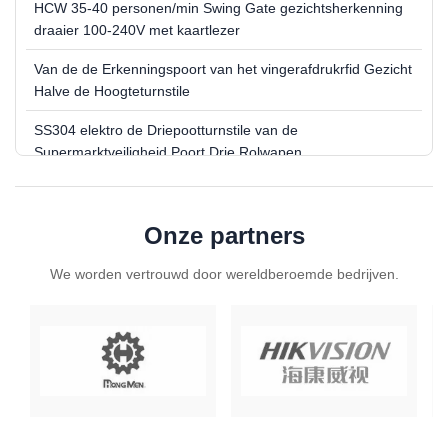
HCW 35-40 personen/min Swing Gate gezichtsherkenning
draaier 100-240V met kaartlezer
Van de de Erkenningspoort van het vingerafdrukrfid Gezicht
Halve de Hoogteturnstile
SS304 elektro de Driepootturnstile van de
Supermarktveiligheid Poort Drie Rolwapen
HCW SUS304 Toegangsbeheersystemen voor draaibanden
HCW Hoge Snelheid Automatische Parkeerbarrière Voor
Onze partners
Tolstation Verkeersmanagement
We worden vertrouwd door wereldberoemde bedrijven.
HCW 3-6m Lengte Rechte Paal Boomslagboom 200W
Beveiliging Parkeerplaats Barrières
HCW RS232 Automatische Parkeerterrein Barrièrepoort
voor Tolparkeersysteem
HCW ANPR of LPR Boom Barrier Traffic Arm Barrier Pole
Gate 3-6m Lengte RS485