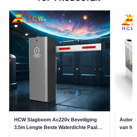
HCW Slagboom Ac220v Beveiliging
Automat
3,5m Lengte Beste Waterdichte Paal
van het
Dc24v Parkeren
980MM 