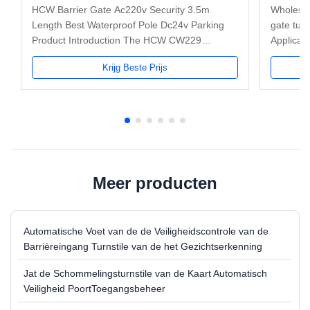
HCW Barrier Gate Ac220v Security 3.5m
Wholesal
Length Best Waterproof Pole Dc24v Parking
gate tur
Product Introduction The HCW CW229
Applicati
represents a premium RS485 barrier gate
compatib
Krijg Beste Prijs
solution designed for high-performance vehicle
card, fin
access control, featuring durable cold-rolled
device us
plate construction and a powerful brushless
access m
DC motor ...
Meer producten
Automatische Voet van de de Veiligheidscontrole van de
Barrièreingang Turnstile van de het Gezichtserkenning
Jat de Schommelingsturnstile van de Kaart Automatisch
Veiligheid PoortToegangsbeheer