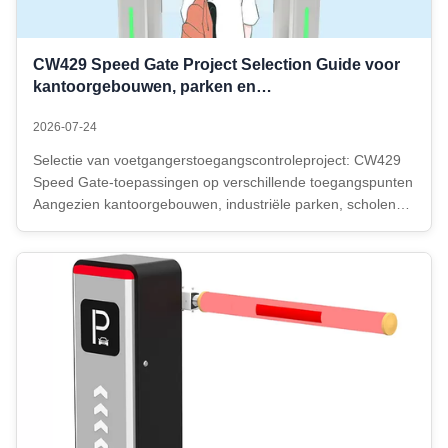
CW429 Speed Gate Project Selection Guide voor
kantoorgebouwen, parken en
voetgangerstoegangspunten
2026-07-24
Selectie van voetgangerstoegangscontroleproject: CW429
Speed Gate-toepassingen op verschillende toegangspunten
Aangezien kantoorgebouwen, industriële parken, scholen
en commerciële gebouwen hogere eisen stellen aan het
beheer van de toegang van voetgangers, verandert ook de
focus van de selectie van ...