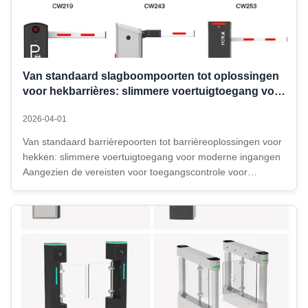
Van standaard slagboompoorten tot oplossingen
voor hekbarrières: slimmere voertuigtoegang voor
moderne ingangen
2026-04-01
Van standaard barrièrepoorten tot barrièreoplossingen voor
hekken: slimmere voertuigtoegang voor moderne ingangen
Aangezien de vereisten voor toegangscontrole voor
voertuigen zich blijven ontwikkelen, is een enkele
barrièrearm voor elk project niet langer
voldoende.Shenzhen Hongchuangwei Technology ...