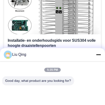
Installatie- en onderhoudsgids voor SUS304 volle
hoogte draaistellenpoorten
Liu Qing
2025-09-23
Om op lange termijn veiligheid, betrouwbaarheid en waarde
te garanderen, is een goede installatie en onderhoud van
5:35 PM
cruciaal belang.Deze gids is gebaseerd op het ontwerp van
de HCW SUS304 volle hoogte draaibank en biedt praktische
Good day, what product are you looking for?
advies voor de installatie, het handhaven van de prestaties,
en het ...
1
2
3
Volgende.