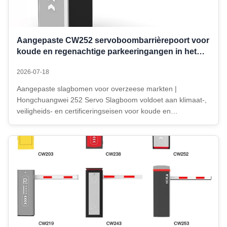
Aangepaste CW252 servoboombarrièrepoort voor
koude en regenachtige parkeeringangen in het
buitenland
2026-07-18
Aangepaste slagbomen voor overzeese markten |
Hongchuangwei 252 Servo Slagboom voldoet aan klimaat-,
veiligheids- en certificeringseisen voor koude en
regenachtige regio's Onlangs voltooide Hongchuangwei de
productie en levering van een partij op maat gemaakte
servo slagbomen uit de 252-serie, ...