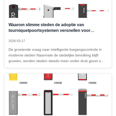
Waarom slimme steden de adoptie van
tourniquetpoortsystemen versnellen voor
efficiënte toegangscontrole
2026-03-17
De groeiende vraag naar intelligente toegangscontrole in
moderne steden Naarmate de stedelijke bevolking blijft
groeien, worden steden steeds meer onder druk gezet om
de voetgangersstromen efficiënt en veilig te
beheren.Traditionele toegangssystemen zijn niet langer
voldoende om te kunnen omgaan met ...