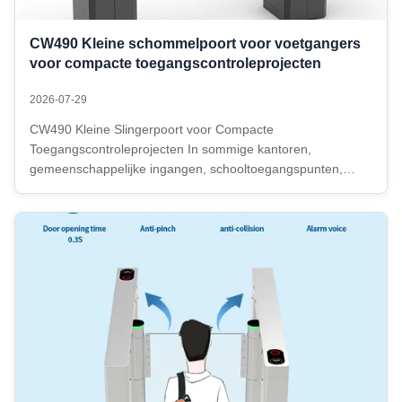
CW490 Kleine schommelpoort voor voetgangers
voor compacte toegangscontroleprojecten
2026-07-29
CW490 Kleine Slingerpoort voor Compacte
Toegangscontroleprojecten In sommige kantoren,
gemeenschappelijke ingangen, schooltoegangspunten,
binnengangen en kleine voetgangersdoorgangen is de
beschikbare installatieruimte vaak beperkt. Een standaard
draaideur met lange kast kan te veel ruimte innemen ...