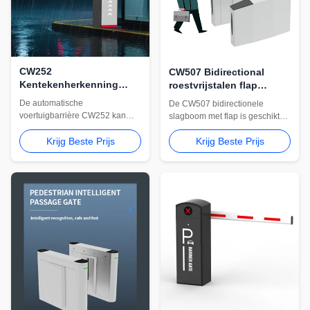
CW252
CW507 Bidirectional
Kentekenherkenning
roestvrijstalen flap
Parkeerslagboomsysteem
barrièrepoort voor
De automatische
De CW507 bidirectionele
toegang tot luchthavens
voertuigbarrière CW252 kan
slagboom met flap is geschikt
en datacenters
worden geïntegreerd met
voor luchthavens, datacentra en
kentekenherkenning,
Krijg Beste Prijs
Krijg Beste Prijs
beveiligde openbare ingangen.
parkeerbeheer en RFID-
Roestvrijstalen constructie en
toegangssystemen. Geschikt
aangepaste toegangsintegratie
voor winkelcentra, woonwijken
zijn beschikbaar.
en gecontroleerde
voertuigingangen.