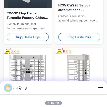
HCW CW228 Servo-
automatische
CW592 Flap Barrier
barrièrepoort voor
CW228 is een servo-
Turnstile Factory China
parkeerterreintoegangscontro
automatische slagboom voor
voor toegangscontrole
CW592 tourniquet met
toegangscontrole op
van kantoorgebouwen
flapbarrière is ontworpen voor
parkeerterreinen. Het beschikt
kantoorgebouwen en
over een servomotor van 200 W,
Krijg Beste Prijs
Krijg Beste Prijs
gecontroleerde
instelbare snelheid van 1 ~ 3 s /
voetgangersingangen. Het
3 ~ 6 s, IP54-bescherming, anti-
ondersteunt OEM-levering,
smash rebound en een
intrekbare vleugelbarrières en
duurzame kast van 340 * 280 *
integratie met
1063 mm.
toegangscontrolesystemen.
Liu Qing
CW801-2 Doppelbands
HCW CW801 Toren met
1:16 PM
volle hoogte draaistor
volle hoogte voor