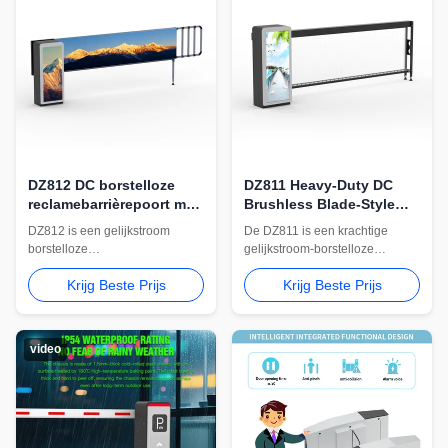
DZ812 DC borstelloze
DZ811 Heavy-Duty DC
reclamebarrièrepoort met
Brushless Blade-Style
stofframe
Advertising Barrier Gate
DZ812 is een gelijkstroom
De DZ811 is een krachtige
borstelloze
gelijkstroom-borstelloze
reclamebarrièrepoort met een
reclamebarrièrepoort met blad,
Krijg Beste Prijs
Krijg Beste Prijs
stoffen frame, een motor van
een motor van 200 W, instelbare
150 W, een instelbare snelheid
snelheid van 3-6 s, armopties
van 3-6 seconden, een arm van
van 4-5 m, instelbare
3580-4780 mm, vervangbare
obstakelterugslag, vertraagde
video
reclamedisplays, instelbare
sluiting en optionele
obstakelterugslag en optionele
supercondensator-
uitschakelarmheffing.
uitschakelarmheffing.