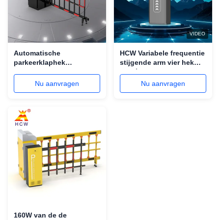
VIDEO
Automatische
HCW Variabele frequentie
parkeerklaphek
stijgende arm vier hek
slagboom IP42 6M
barrière hek 160W
boomlengte
Nu aanvragen
Nu aanvragen
160W van de de