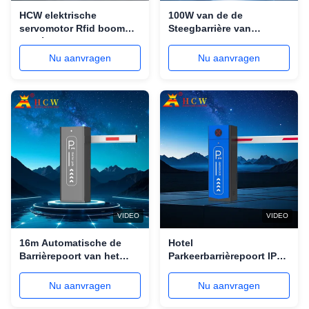
HCW elektrische
100W van de de
servomotor Rfid boom
Steegbarrière van
barrière poort voor
gelijkstroom Brushless
automatisch parkeer
Automatische Barrière
Nu aanvragen
Nu aanvragen
systeem
van de het Parkerenboom
met Rechte Pool
VIDEO
VIDEO
16m Automatische de
Hotel
Barrièrepoort van het
Parkeerbarrièrepoort IP54
Boomparkeren voor de
Opening-sluiting Tijd
Controle van het
1,5~6s Verstelbaar
Nu aanvragen
Nu aanvragen
Voertuigverkeer
Boompoort Systeem