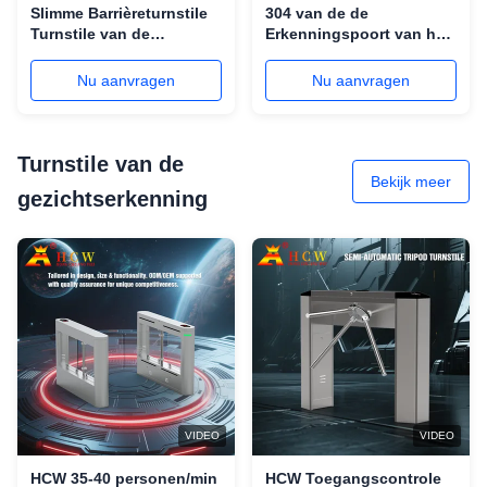
Slimme Barrièreturnstile
304 van de de
Turnstile van de
Erkenningspoort van het
Poorthoge snelheid 0.5s
roestvrij staalgezicht
Ingangspoorten voor
Turnstile van de de
Nu aanvragen
Nu aanvragen
School
Kleuterschoolschommeling
Poort
Turnstile van de
Bekijk meer
gezichtserkenning
VIDEO
VIDEO
HCW 35-40 personen/min
HCW Toegangscontrole