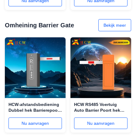
Nu aanvragen
Nu aanvragen
smashing
370*260*1135.5MM
Omheining Barrier Gate
Bekijk meer
HCW-afstandsbediening
HCW RS485 Voertuig
Dubbel hek Barrierepoort
Auto Barrier Poort hek
4.5m Boomlengte
Arm verkeersboom barrier
160W
Nu aanvragen
Nu aanvragen