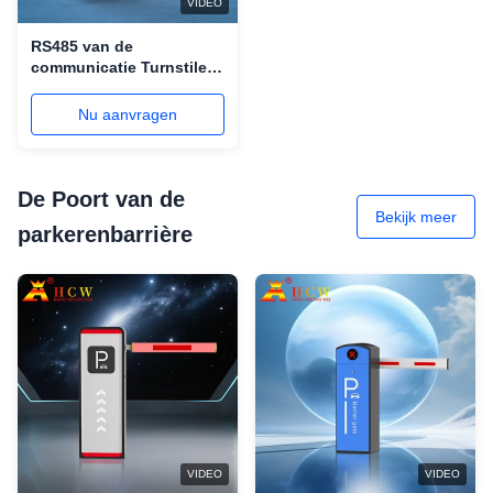
VIDEO
RS485 van de
communicatie Turnstile
Interface Automatische
Driepoot Poort drie
Nu aanvragen
wapen
De Poort van de
Bekijk meer
parkerenbarrière
VIDEO
VIDEO