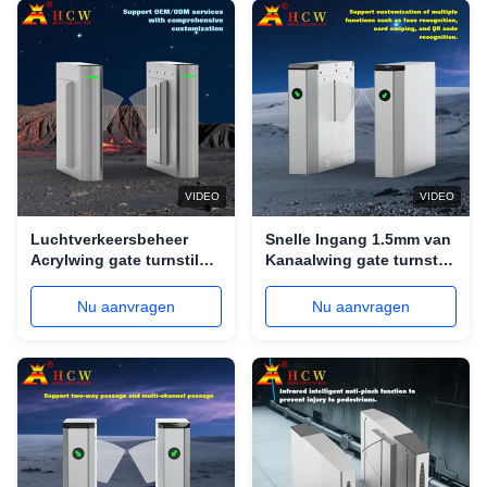
VIDEO
VIDEO
Luchtverkeersbeheer
Snelle Ingang 1.5mm van
Acrylwing gate turnstile
Kanaalwing gate turnstile
50/60HZ voor Metrometro
access control Dikte
Nu aanvragen
Nu aanvragen