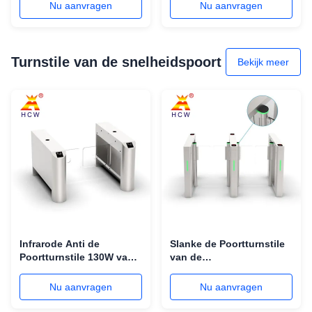
Reclamebarrières/Gezichtserkenning
4m Brushless Motor van
Nu aanvragen
Nu aanvragen
het Lengtewapen
gelijkstroom
Turnstile van de snelheidspoort
Bekijk meer
Infrarode Anti de
Slanke de Poortturnstile
Poortturnstile 130W van
van de
de Snuifjesnelheid
Schommelingssnelheid
Turnstile van de
AntischokBewapeningscontr
Nu aanvragen
Nu aanvragen
Schommelingsbarrière
voor Voetganger