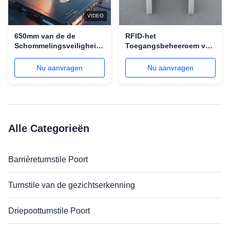
VIDEO
650mm van de de
RFID-het
Schommelingsveiligheid
Toegangsbeheeroem van
van de Steegbreedte
Automatic Turnstile Gate
Automatische Turnstile
van de Kaartlezer Voet
Nu aanvragen
Nu aanvragen
Poort voor DOW-Toegang
Alle Categorieën
Barrièreturnstile Poort
Turnstile van de gezichtserkenning
Driepootturnstile Poort