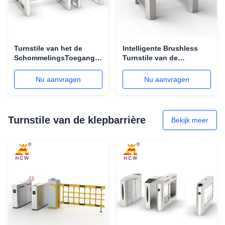
Turnstile van het de
Intelligente Brushless
SchommelingsToegangsbeheer
Turnstile van de
van RS485 RS232 Poort
Motorschommeling Poort
met
Antibotsings
Nu aanvragen
Nu aanvragen
Vingerafdruk/Gezichtserkenning
Tweerichtings
Turnstile van de klepbarrière
Bekijk meer