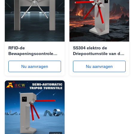
RFID-de
SS304 elektro de
Bewapeningscontrole
Driepootturnstile van de
van Tripod Turnstile Gate
Supermarktveiligheid
240V van de Kaartlezer
Poort Drie Rolwapen
Nu aanvragen
Nu aanvragen
voor Voetganger