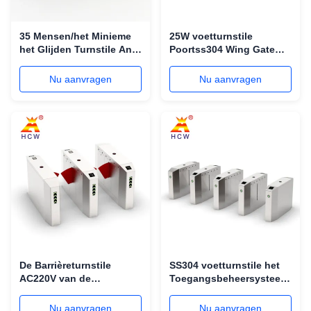
35 Mensen/het Minieme
25W voetturnstile
het Glijden Turnstile Anti
Poortss304 Wing Gate
de Schokfout van de
Kindergarten Access
Barrièrepoort Zelf
Control Systeem
Nu aanvragen
Nu aanvragen
Controleren
De Barrièreturnstile
SS304 voetturnstile het
AC220V van de
Toegangsbeheersysteem
antisnuifje Intrekbare
van de
Klep Brede Passage
Poortkleuterschool
Nu aanvragen
Nu aanvragen