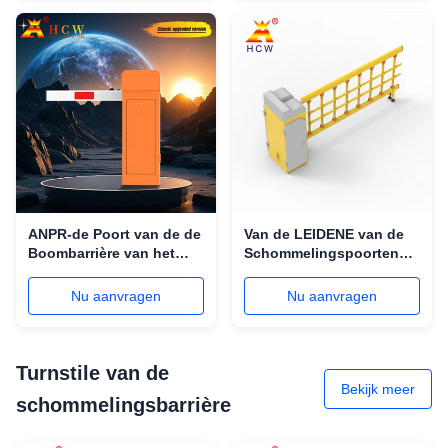
ANPR-de Poort van de de
Van de LEIDENE van de
Boombarrière van het
Schommelingspoorten
Systeemverkeer met van
Boomparkeerplaats de
het LEIDENE Lichte het
Op zwaar werk berekende
Nu aanvragen
Nu aanvragen
verkeerscontrole
Draadloze
Wapenvoertuig
Afstandsbediening
Turnstile van de
Bekijk meer
schommelingsbarrière