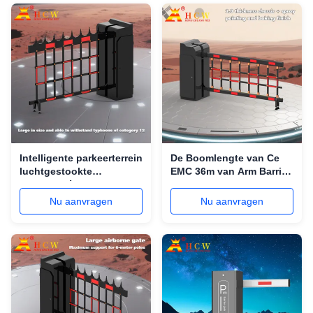
Intelligente parkeerterrein
De Boomlengte van Ce
luchtgestookte
EMC 36m van Arm Barrier
boombarrière 200W
Gate van de
borstelloze DC motor hek
Parkeerplaatsomheining
Nu aanvragen
Nu aanvragen
type