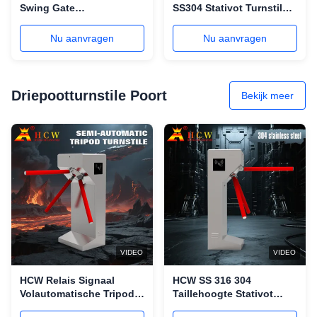
Swing Gate
SS304 Stativot Turnstile
gezichtsherkenning
Gate Security Entrance
draaier 100-240V met
Nu aanvragen
Nu aanvragen
kaartlezer
Driepootturnstile Poort
Bekijk meer
VIDEO
VIDEO
HCW Relais Signaal
HCW SS 316 304
Volautomatische Tripod
Taillehoogte Stativot
Toegangspoort 220V
Draaibaar hek