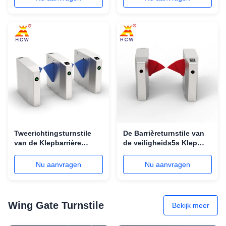
Tweerichtingsturnstile
De Barrièreturnstile van
van de Klepbarrière
de veiligheids5s Klep
Dynamische de
Toegangsbeheerturnstile
Temperatuurmeting van
Poort Met geringe
Nu aanvragen
Nu aanvragen
de Gezichtserkenning
geluidssterkte
Wing Gate Turnstile
Bekijk meer