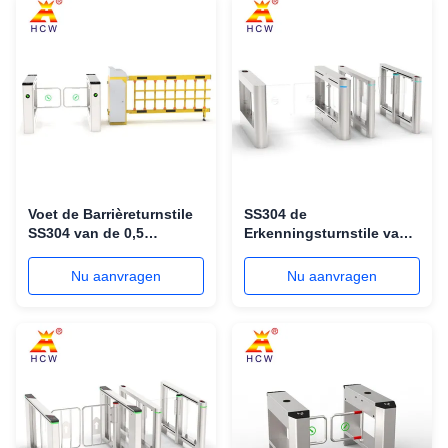
Voet de Barrièreturnstile
SS304 de
SS304 van de 0,5
Erkenningsturnstile van
Secondenschommeling
het ingangsgezicht
met Gezichtserkenning
Voetveiligheidsturnstiles
Nu aanvragen
Nu aanvragen