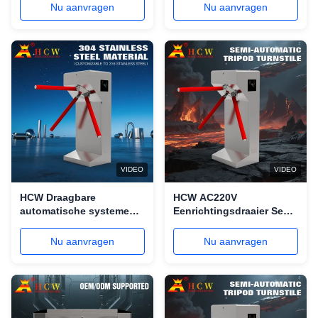
Intelligent Beheer
Automatische
Nu aanvragen
Nu aanvragen
beveiligingstoegangscontrol
VIDEO
VIDEO
HCW Draagbare
HCW AC220V
automatische systemen
Eenrichtingsdraaier Semi-
driepoot draaibank 100W
automatische driepoot
Voetgangersverkeersleiding
Veiligheidspoorten 30-35
Nu aanvragen
Nu aanvragen
personen / min