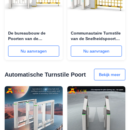
De bureaubouw de
Communautaire Turnstile
Poorten van de
van de Snelheidspoort
Veiligheidssnelheid met
0,4 - 0,8 Seconden
het Gezichtserkenning
Voetturnstile Poort
Nu aanvragen
Nu aanvragen
van de
Temperatuurmeting
Automatische Turnstile Poort
Bekijk meer