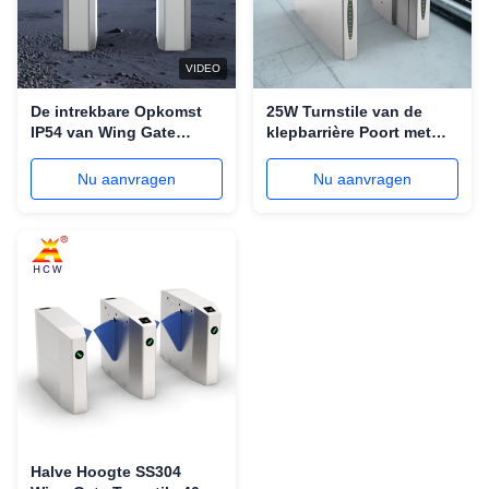
VIDEO
De intrekbare Opkomst
25W Turnstile van de
IP54 van Wing Gate
klepbarrière Poort met
Turnstile With Time van
het Snuifje van Infrared
de Klepbarrière
Mechanical Anti van de
Nu aanvragen
Nu aanvragen
Kaartlezer
Halve Hoogte SS304