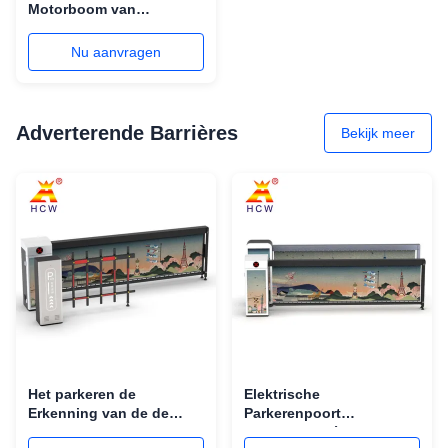
Motorboom van
omheiningsbarrier gate
gelijkstroom Brushless
Nu aanvragen
de Barrièrepoort In de
lucht
Adverterende Barrières
Bekijk meer
Het parkeren de
Elektrische
Erkenning van de de
Parkerenpoort
Steunennummerplaat van
Reclamebarrières 2.5m -