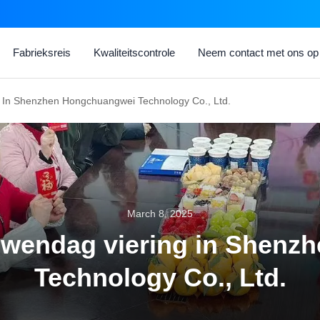
Fabrieksreis
Kwaliteitscontrole
Neem contact met ons op
g In Shenzhen Hongchuangwei Technology Co., Ltd.
March 8, 2025
ouwendag viering in Shen
Technology Co., Ltd.