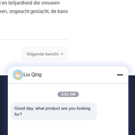
 en briljantheid die vrouwen
een, ongeacht geslacht, de kans
Volgende bericht
Liu Qing
3:01 AM
CONTACTEER ONS
Good day, what product are you looking 
for?
86--18823374805
:00-:00