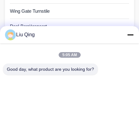
Wing Gate Turnstile
Pool-Barrièrepoort
Liu Qing
Omheining Barrier Gate
5:05 AM
Adverterende Barrières
Good day, what product are you looking for?
Turnstile van de snelheidspoort
Automatische Turnstile Poort
Huis
Ongeveer ons
Producten
Contacteer ons
Sitemap