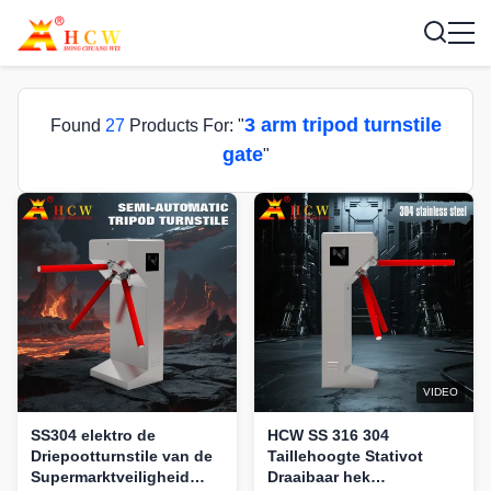
3 arm tripod turnstile
Found
27
Products For: "
gate
"
VIDEO
SS304 elektro de
HCW SS 316 304
Driepootturnstile van de
Taillehoogte Stativot
Supermarktveiligheid
Draaibaar hek