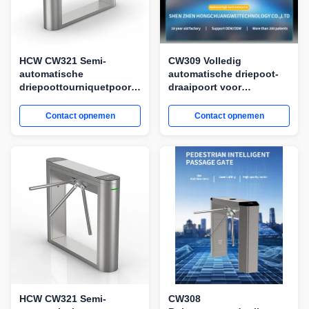
HCW CW321 Semi-
CW309 Volledig
automatische
automatische driepoot-
driepoottourniquetpoort
draaipoort voor
voor toegangscontrole
toegangscontrole op
voor voetgangers
stadion en buiten
Contact opnemen
Contact opnemen
HCW CW321 Semi-
CW308