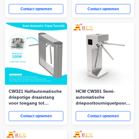
Poort Drie Rolwapen
Automatische
beveiligingstoegangscontrol
Contact opnemen
Contact opnemen
CW321 Halfautomatische
HCW CW301 Semi-
driepotige draaistang
automatische
voor toegang tot
driepoottourniquetpoort
fabrieken en
voor toegangscontrole
bouwterreinen
voor voetgangers
Contact opnemen
Contact opnemen