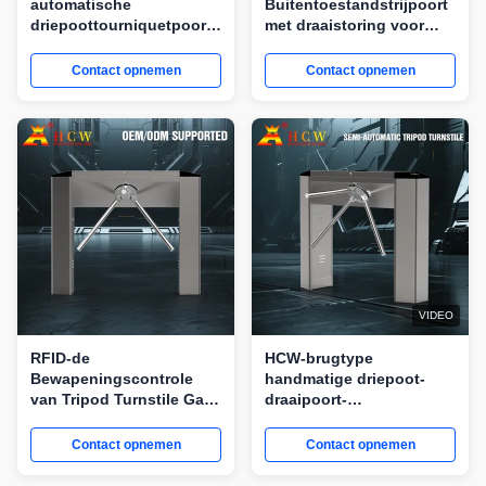
automatische
Buitentoestandstrijpoort
driepoottourniquetpoort
met draaistoring voor
voor toegangscontrole
pretparken en
voor voetgangers
exportprojecten
Contact opnemen
Contact opnemen
VIDEO
RFID-de
HCW-brugtype
Bewapeningscontrole
handmatige driepoot-
van Tripod Turnstile Gate
draaipoort-
240V van de Kaartlezer
geveltemperatuurmetingsher
voor Voetganger
Contact opnemen
Contact opnemen