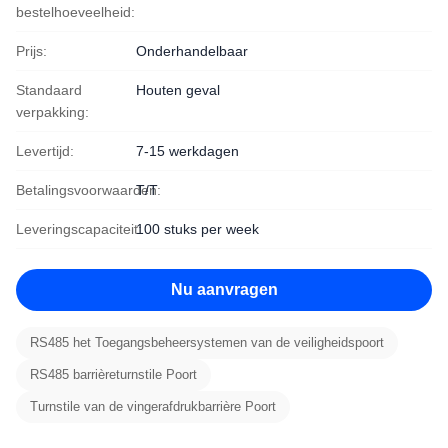
bestelhoeveelheid:
Prijs:
Onderhandelbaar
Standaard
Houten geval
verpakking:
Levertijd:
7-15 werkdagen
Betalingsvoorwaarden:
T/T
Leveringscapaciteit:
100 stuks per week
Nu aanvragen
RS485 het Toegangsbeheersystemen van de veiligheidspoort
RS485 barrièreturnstile Poort
Turnstile van de vingerafdrukbarrière Poort