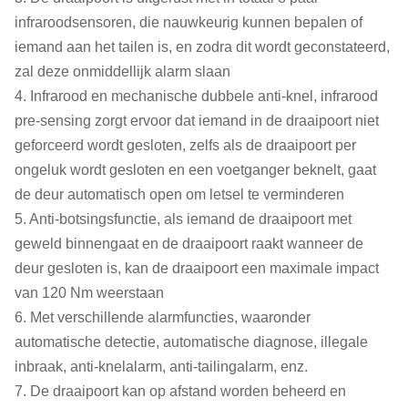
Ongeveer 65 KG (enkele
Pakketgewicht
infraroodsensoren, die nauwkeurig kunnen bepalen of
zijweg)
iemand aan het tailen is, en zodra dit wordt geconstateerd,
zal deze onmiddellijk alarm slaan
4. Infrarood en mechanische dubbele anti-knel, infrarood
pre-sensing zorgt ervoor dat iemand in de draaipoort niet
geforceerd wordt gesloten, zelfs als de draaipoort per
ongeluk wordt gesloten en een voetganger beknelt, gaat
de deur automatisch open om letsel te verminderen
5. Anti-botsingsfunctie, als iemand de draaipoort met
geweld binnengaat en de draaipoort raakt wanneer de
deur gesloten is, kan de draaipoort een maximale impact
van 120 Nm weerstaan
6. Met verschillende alarmfuncties, waaronder
automatische detectie, automatische diagnose, illegale
inbraak, anti-knelalarm, anti-tailingalarm, enz.
7. De draaipoort kan op afstand worden beheerd en