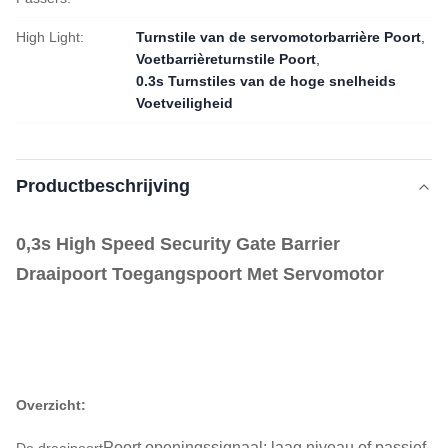
High Light:
Turnstile van de servomotorbarrière Poort
,
Voetbarrièreturnstile Poort
,
0.3s Turnstiles van de hoge snelheids
Voetveiligheid
Productbeschrijving
0,3s High Speed Security Gate Barrier
Draaipoort Toegangspoort Met Servomotor
Overzicht:
Poort openingssignaal: laag niveau of passief