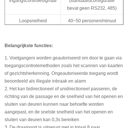
Ingangscontrolesignaal
(standaardconfiguratie
bevat geen RS232, 485)
Loopsnelheid
40~50 personen/minuut
Infraroodstraal
8 paar
Belangrijkste functies:
Aantal probleemloze
4 miljoen keer
runs
1. Voetgangers worden geautoriseerd om door te gaan via
toegangscontrolemethoden zoals het scannen van kaarten
Gemiddelde levensduur
5 miljoen keer
of gezichtsherkenning. Ongeautoriseerde toegang wordt
Kanaalbreedte
600~900mm
beoordeeld als illegale inbraak en alarm
2. Het kan bidirectioneel of unidirectioneel passeren, de
Zwaaiarmmateriaal
10mm acryl deurpaneel
richting van de passage en de snelheid van het openen en
sluiten van deuren kunnen naar behoefte worden
Productgrootte
1600*120*980mm
aangepast, en de snelste snelheid van het openen en
Kanaalframe
1,5 dik 304 roestvrij staal
sluiten van deuren kan 0,3s bereiken
3. De draaipoort is uitgerust met in totaal 8 paar