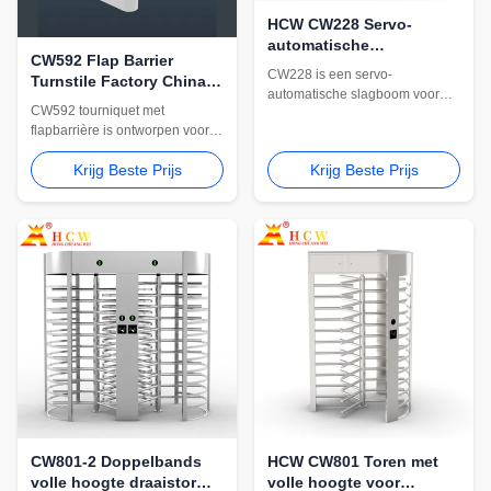
HCW CW228 Servo-
automatische
CW592 Flap Barrier
barrièrepoort voor
CW228 is een servo-
Turnstile Factory China
parkeerterreintoegangscontro
automatische slagboom voor
voor toegangscontrole
CW592 tourniquet met
toegangscontrole op
van kantoorgebouwen
flapbarrière is ontworpen voor
parkeerterreinen. Het beschikt
kantoorgebouwen en
over een servomotor van 200 W,
Krijg Beste Prijs
Krijg Beste Prijs
gecontroleerde
instelbare snelheid van 1 ~ 3 s /
voetgangersingangen. Het
3 ~ 6 s, IP54-bescherming, anti-
ondersteunt OEM-levering,
smash rebound en een
intrekbare vleugelbarrières en
duurzame kast van 340 * 280 *
integratie met
1063 mm.
toegangscontrolesystemen.
CW801-2 Doppelbands
HCW CW801 Toren met
volle hoogte draaistor
volle hoogte voor