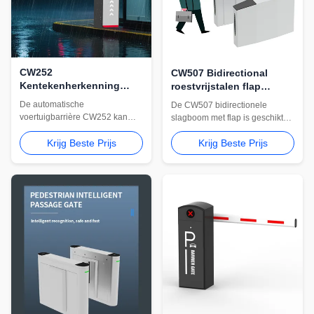
CW252
CW507 Bidirectional
Kentekenherkenning
roestvrijstalen flap
Parkeerslagboomsysteem
barrièrepoort voor
De automatische
De CW507 bidirectionele
toegang tot luchthavens
voertuigbarrière CW252 kan
slagboom met flap is geschikt
en datacenters
worden geïntegreerd met
voor luchthavens, datacentra en
kentekenherkenning,
Krijg Beste Prijs
Krijg Beste Prijs
beveiligde openbare ingangen.
parkeerbeheer en RFID-
Roestvrijstalen constructie en
toegangssystemen. Geschikt
aangepaste toegangsintegratie
voor winkelcentra, woonwijken
zijn beschikbaar.
en gecontroleerde
voertuigingangen.