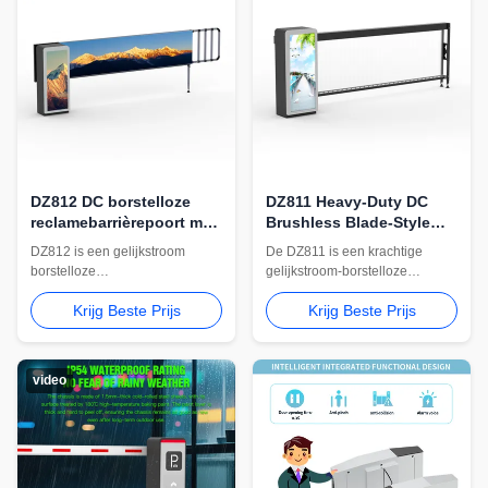
DZ812 DC borstelloze
DZ811 Heavy-Duty DC
reclamebarrièrepoort met
Brushless Blade-Style
stofframe
Advertising Barrier Gate
DZ812 is een gelijkstroom
De DZ811 is een krachtige
borstelloze
gelijkstroom-borstelloze
reclamebarrièrepoort met een
reclamebarrièrepoort met blad,
Krijg Beste Prijs
Krijg Beste Prijs
stoffen frame, een motor van
een motor van 200 W, instelbare
150 W, een instelbare snelheid
snelheid van 3-6 s, armopties
van 3-6 seconden, een arm van
van 4-5 m, instelbare
3580-4780 mm, vervangbare
obstakelterugslag, vertraagde
video
reclamedisplays, instelbare
sluiting en optionele
obstakelterugslag en optionele
supercondensator-
uitschakelarmheffing.
uitschakelarmheffing.