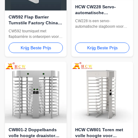
HCW CW228 Servo-
automatische
CW592 Flap Barrier
barrièrepoort voor
CW228 is een servo-
Turnstile Factory China
parkeerterreintoegangscontro
automatische slagboom voor
voor toegangscontrole
CW592 tourniquet met
toegangscontrole op
van kantoorgebouwen
flapbarrière is ontworpen voor
parkeerterreinen. Het beschikt
kantoorgebouwen en
over een servomotor van 200 W,
Krijg Beste Prijs
Krijg Beste Prijs
gecontroleerde
instelbare snelheid van 1 ~ 3 s /
voetgangersingangen. Het
3 ~ 6 s, IP54-bescherming, anti-
ondersteunt OEM-levering,
smash rebound en een
intrekbare vleugelbarrières en
duurzame kast van 340 * 280 *
integratie met
1063 mm.
toegangscontrolesystemen.
CW801-2 Doppelbands
HCW CW801 Toren met
volle hoogte draaistor
volle hoogte voor