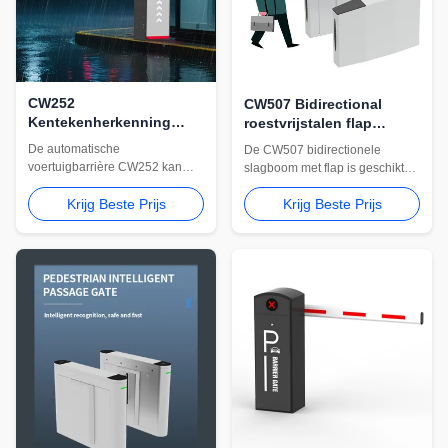
CW252
CW507 Bidirectional
Kentekenherkenning
roestvrijstalen flap
Parkeerslagboomsysteem
barrièrepoort voor
De automatische
De CW507 bidirectionele
toegang tot luchthavens
voertuigbarrière CW252 kan
slagboom met flap is geschikt
en datacenters
worden geïntegreerd met
voor luchthavens, datacentra en
kentekenherkenning,
Krijg Beste Prijs
Krijg Beste Prijs
beveiligde openbare ingangen.
parkeerbeheer en RFID-
Roestvrijstalen constructie en
toegangssystemen. Geschikt
aangepaste toegangsintegratie
voor winkelcentra, woonwijken
zijn beschikbaar.
en gecontroleerde
voertuigingangen.