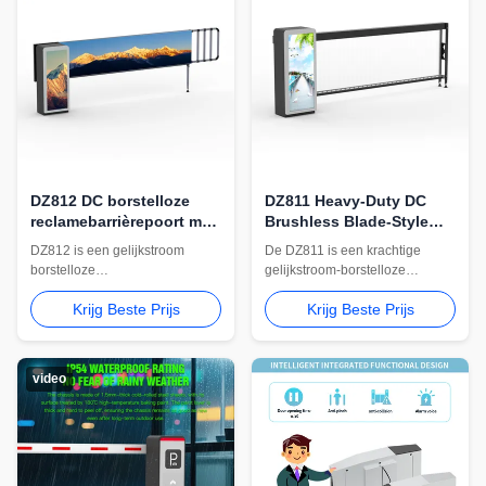
DZ812 DC borstelloze
DZ811 Heavy-Duty DC
reclamebarrièrepoort met
Brushless Blade-Style
stofframe
Advertising Barrier Gate
DZ812 is een gelijkstroom
De DZ811 is een krachtige
borstelloze
gelijkstroom-borstelloze
reclamebarrièrepoort met een
reclamebarrièrepoort met blad,
Krijg Beste Prijs
Krijg Beste Prijs
stoffen frame, een motor van
een motor van 200 W, instelbare
150 W, een instelbare snelheid
snelheid van 3-6 s, armopties
van 3-6 seconden, een arm van
van 4-5 m, instelbare
3580-4780 mm, vervangbare
obstakelterugslag, vertraagde
video
reclamedisplays, instelbare
sluiting en optionele
obstakelterugslag en optionele
supercondensator-
uitschakelarmheffing.
uitschakelarmheffing.